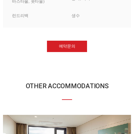
바스타올, 풋타올)
런드리백
생수
예약문의
OTHER ACCOMMODATIONS