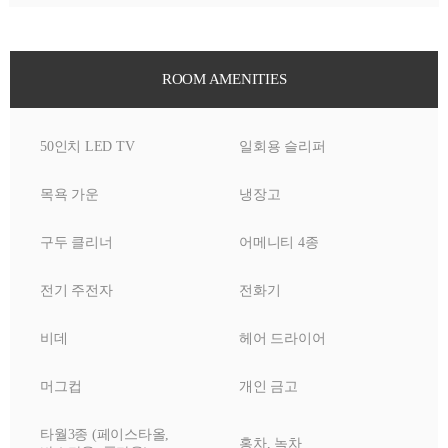
ROOM AMENITIES
50인치 LED TV
일회용 슬리퍼
목욕 가운
냉장고
구두 클리너
어메니티 4종
전기 주전자
전화기
비데
헤어 드라이어
머그컵
개인 금고
타월3종 (페이스타올,
홍차, 녹차