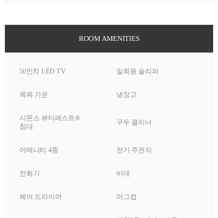
ROOM AMENITIES
50인치 LED TV
일회용 슬리퍼
목욕 가운
냉장고
시몬스 뷰티레스트®
구두 클리너
침대
어메니티 4종
전기 주전자
전화기
비데
헤어 드라이어
머그컵