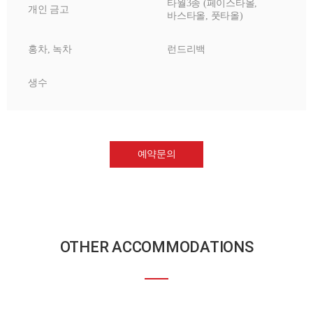
타월3종 (페이스타올,
개인 금고
바스타올, 풋타올)
홍차, 녹차
런드리백
생수
예약문의
OTHER ACCOMMODATIONS