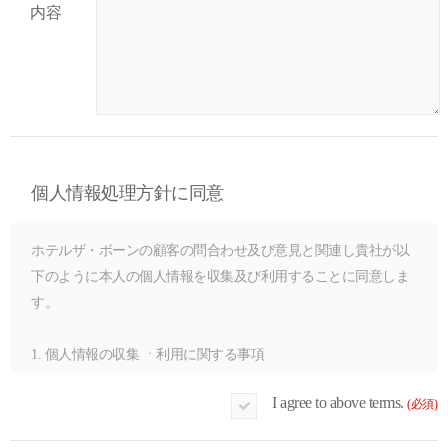
内容
個人情報処理方針に同意
ホテルザ・ボーンの顧客の問合わせ及び意見と関連し貴社が以
下のように本人の個人情報を収集及び利用することに同意しま
す。
1. 個人情報の収集 ㆍ利用に関する事項
① 収集ㆍ利用項目 | 氏名、Eメールアドレス、携帯電話番号、固
I agree to above terms.
(必須)
定電話番号（自宅または職場）
② 収集ㆍ利用目的 | 問合せに対する案内及びサービス提供