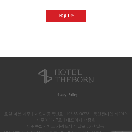
③ 保有ㆍ利用期間 | 収集ㆍ利用に同意した日から5年
※上記の事項に対して同意を拒否することはできますが、これ
に対する同意がない場合、問合せに対する案内やサービス提供
に関連する諸般の手続きなどができないことがありますのでご
Privacy Policy
호텔 더본 제주ㅣ사업자등록번호 : 193-85-00328ㅣ통신판매업 제2019-
제주예래-17호ㅣ대표이사 백종원
제주특별자치도 서귀포시 색달로 18(색달동)