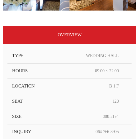
OVERVIEW
TYPE
WEDDING HALL
HOURS
09:00 ~ 22:00
LOCATION
B 1 F
SEAT
120
SIZE
300.21㎡
INQUIRY
064.766.8905