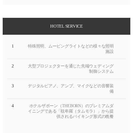
HOTEL SERVICE
1
特殊照明、ムービングライトなどの様々な照明
施設
2
大型プロジェクターを通じた先端ウェディング
制御システム
3
デジタルピアノ、アンプ、マイクなどの音響装
備
4
ホテルザボーン（THEBORN）のプレミアムダ
イニングである「耽牟羅（タムモラ）」から提
供されるバイキング形式の晩餐