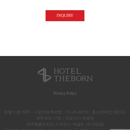
※您有权不同意上述内容。若不同意时，有可能无法收到答复或
Privacy Policy
호텔 더본 제주ㅣ사업자등록번호 : 193-85-00328ㅣ통신판매업 제2019-
제주예래-17호ㅣ대표이사 백종원
제주특별자치도 서귀포시 색달로 18(색달동)